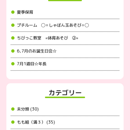
夏季保育
プチルーム ◯⚪︎しゃぼん玉あそび⚪︎◯
ちびっこ教室 ⭐︎体育あそび ②⭐︎
6､7月のお誕生日会☆
7月1週目☆年長
カテゴリー
未分類 (30)
もも組（満３） (35)