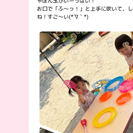
ゃぼん玉がいーっぱい！
お口で「ふ〜っ！」と上手に吹いて、し
ね！すご〜い(*´∇｀*)