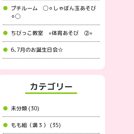
プチルーム ◯⚪︎しゃぼん玉あそび
⚪︎◯
ちびっこ教室 ⭐︎体育あそび ②⭐︎
6､7月のお誕生日会☆
カテゴリー
未分類 (30)
もも組（満３） (35)