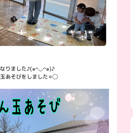
ました♪(๑ᴖ◡ᴖ๑)♪
玉あそびをしました⚪︎◯