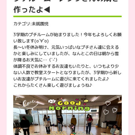
作ったよ◀︎
カテゴリ:
未就園児
3学期のプチルームが始まりました！今年もよろしくお願
い致します(о´∀`о)
長〜い冬休み明け、元気いっぱいなプチさん達に会える
かと楽しみにしていましたが、なんとこの日は朝から雪
が降るお天気に…（´-`）
体調不良でお休みするお友達もいたりと、いつもより少
ない人数で教室スタートとなりましたが、3学期から新し
いお友達がプチルームに遊びに来てくれましたよ♪
これからたくさん楽しく遊びましょうね♪