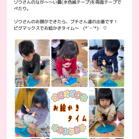
ゾウさんのなが〜〜い鼻(水色紙テープ)を両面テープで
ぺたり。
ゾウさんのお顔ができたら、プチさん達の出番です！
ピグマックスでお絵かきタイム〜╰(*´︶`*)╯♡