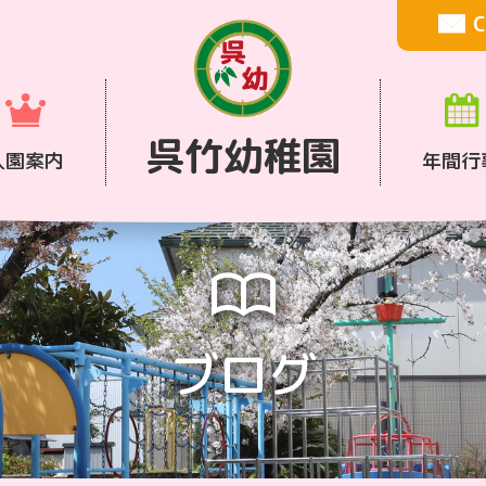
C
呉竹幼稚園
入園案内
年間行
ブログ