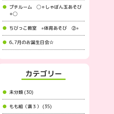
プチルーム ◯⚪︎しゃぼん玉あそび
⚪︎◯
ちびっこ教室 ⭐︎体育あそび ②⭐︎
6､7月のお誕生日会☆
カテゴリー
未分類 (30)
もも組（満３） (35)