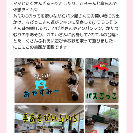
ママとたくさんぎゅ〜♡としたり、ごろーんと寝転んで
休憩タイム♡
♪バスにのってを歌いながらパン屋さんにお買い物にお出
かけ、ちびっこさん達がフキンに変身して(♪ラララぞう
きん)お掃除したり、ひげ爺さんやアンパンマン、かたつ
むりの手あそび、カエルさんに変身して♪カエルの合唱…
とたーくさんふれあい遊びやお歌を歌って遊びました！
にこにこの笑顔が素敵です☆