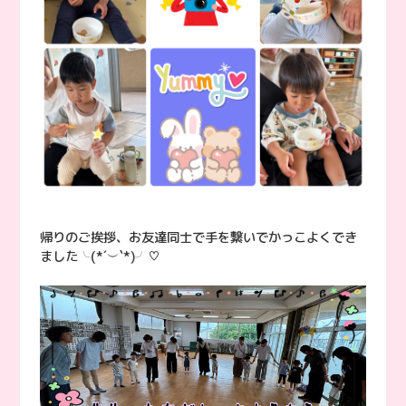
帰りのご挨拶、お友達同士で手を繋いでかっこよくでき
ました╰(*´︶`*)╯♡