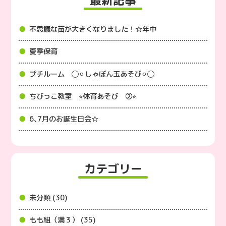
最新記事
不思議な苗が大きくなりました！☆年中
夏季保育
プチルーム ◯⚪︎しゃぼん玉あそび⚪︎◯
ちびっこ教室 ⭐︎体育あそび ②⭐︎
6､7月のお誕生日会☆
カテゴリー
未分類 (30)
もも組（満３） (35)