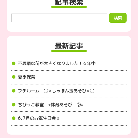
記事検索
最新記事
不思議な苗が大きくなりました！☆年中
夏季保育
プチルーム ◯⚪︎しゃぼん玉あそび⚪︎◯
ちびっこ教室 ⭐︎体育あそび ②⭐︎
6､7月のお誕生日会☆