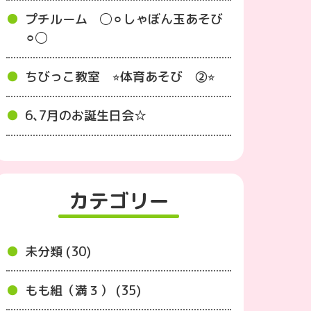
プチルーム ◯⚪︎しゃぼん玉あそび
⚪︎◯
ちびっこ教室 ⭐︎体育あそび ②⭐︎
6､7月のお誕生日会☆
カテゴリー
未分類 (30)
もも組（満３） (35)