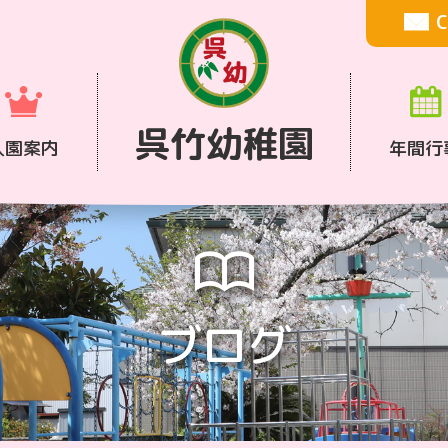
C
呉竹幼稚園
入園案内
年間行
ブログ