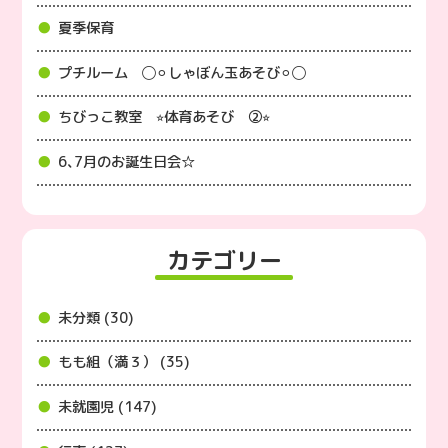
夏季保育
プチルーム ◯⚪︎しゃぼん玉あそび⚪︎◯
ちびっこ教室 ⭐︎体育あそび ②⭐︎
6､7月のお誕生日会☆
カテゴリー
未分類 (30)
もも組（満３） (35)
未就園児 (147)