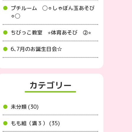
プチルーム ◯⚪︎しゃぼん玉あそび
⚪︎◯
ちびっこ教室 ⭐︎体育あそび ②⭐︎
6､7月のお誕生日会☆
カテゴリー
未分類 (30)
もも組（満３） (35)