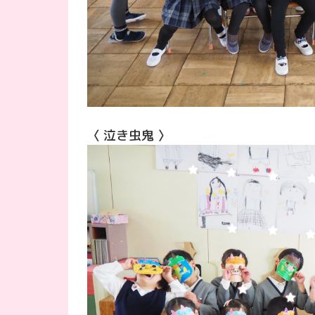
〈 泣き虫鬼 〉