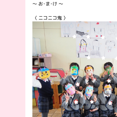
～ お･ま･け ～
〈 ニコニコ鬼 〉