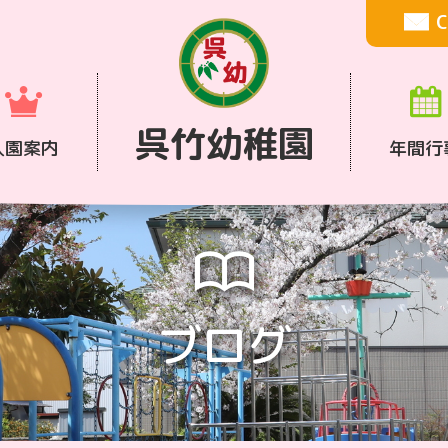
C
呉竹幼稚園
入園案内
年間行
ブログ