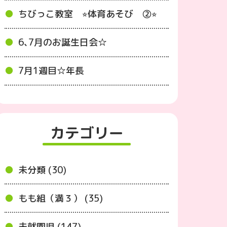
ちびっこ教室 ⭐︎体育あそび ②⭐︎
6､7月のお誕生日会☆
7月1週目☆年長
カテゴリー
未分類 (30)
もも組（満３） (35)
未就園児 (147)