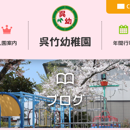
C
呉竹幼稚園
入園案内
年間行
ブログ