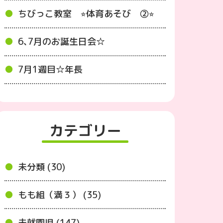
ちびっこ教室 ⭐︎体育あそび ②⭐︎
6､7月のお誕生日会☆
7月1週目☆年長
カテゴリー
未分類 (30)
もも組（満３） (35)
未就園児 (147)