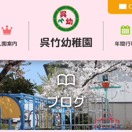
C
呉竹幼稚園
入園案内
年間行
ブログ