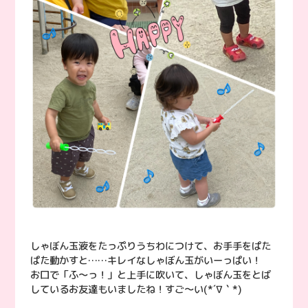
しゃぼん玉液をたっぷりうちわにつけて、お手手をぱた
ぱた動かすと……キレイなしゃぼん玉がいーっぱい！
お口で「ふ〜っ！」と上手に吹いて、しゃぼん玉をとば
しているお友達もいましたね！すご〜い(*´∇｀*)