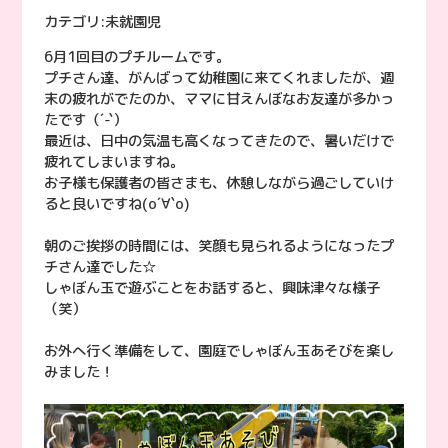
カテゴリ:
未就園児
6月1回目のプチルームです。
プチさん達、がんばって幼稚園に来てくれましたが、週
末の疲れがでたのか、ママに甘えんぼなお友達が多かっ
たです（´-`）
最近は、日中の気温も高くなってきたので、暑いだけで
疲れてしまいますね。
お子様も保護者の皆さまも、休憩しながら過ごしていけ
ると良いですね(о´∀`о)
朝のご挨拶の時間には、笑顔も見られるようになったプ
チさん達でした☆
しゃぼん玉で遊ぶことをお話すると、興味津々な様子
（笑）
お外へ行く準備をして、園庭でしゃぼん玉あそびを楽し
みました！