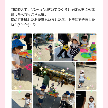
口に咥えて、"ふ〜っ"と吹いてつくるしゃぼん玉にも挑
戦したちびっこさん達。
初めて挑戦したお友達もいましたが、上手にできました
ね╰(*´︶`*)╯♡