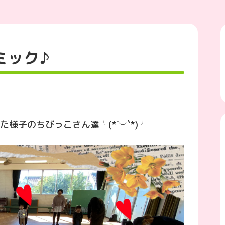
ミック♪
様子のちびっこさん達╰(*´︶`*)╯