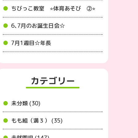
ちびっこ教室 ⭐︎体育あそび ②⭐︎
6､7月のお誕生日会☆
7月1週目☆年長
カテゴリー
未分類 (30)
もも組（満３） (35)
未就園児 (147)