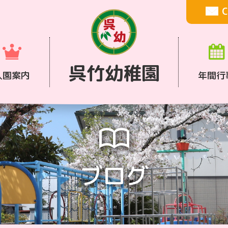
C
呉竹幼稚園
入園案内
年間行
ブログ