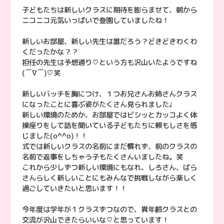
子どもたちは新しいクラスに期待を膨らませて、朝から
ニコニコ元気いっぱいで登園していましたね！
新しいお部屋、新しい先生は誰だろう？どきどきわくわ
くだったかな？？
担任の先生は予想通り♡という方も沢山いたようですね
(￣∇￣)♡笑
新しいバッチを胸につけ、１つお兄さんお姉さんクラス
になったことに喜ぶ姿がたくさん見られました♩
新しい環境のためか、お部屋ではビシッとカッコよく体
操座りをして話を聞いている子どもたちに頼もしさを感
じました(o^^o)！！
式では新しいクラスの名前にまだ慣れず、前のクラスの
名前で返事をしちゃう子もたくさんいましたね。笑
これから少しずつ新しい環境にもなれ、しろさん、ばら
さんらしく新しいことにもみんなで挑戦しながら楽しく
過ごしていきたいと思います！！
今年度は学年が１クラスずつなので、異年齢クラスとの
交流が沢山できたらいいな♡と思っています！