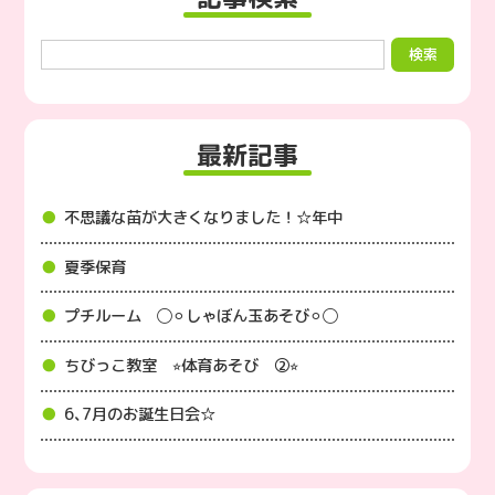
最新記事
不思議な苗が大きくなりました！☆年中
夏季保育
プチルーム ◯⚪︎しゃぼん玉あそび⚪︎◯
ちびっこ教室 ⭐︎体育あそび ②⭐︎
6､7月のお誕生日会☆