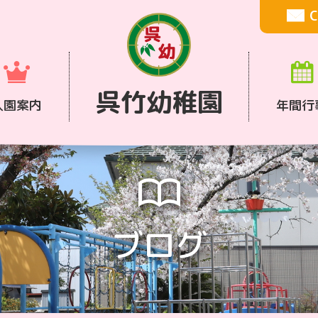
C
呉竹幼稚園
入園案内
年間行
ブログ