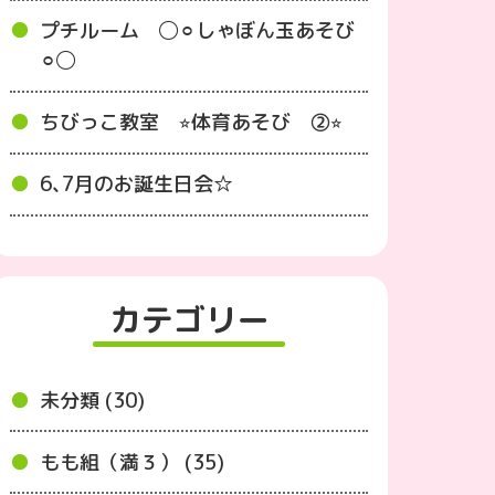
プチルーム ◯⚪︎しゃぼん玉あそび
⚪︎◯
ちびっこ教室 ⭐︎体育あそび ②⭐︎
6､7月のお誕生日会☆
カテゴリー
未分類 (30)
もも組（満３） (35)