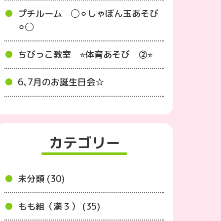
プチルーム ◯⚪︎しゃぼん玉あそび
⚪︎◯
ちびっこ教室 ⭐︎体育あそび ②⭐︎
6､7月のお誕生日会☆
カテゴリー
未分類 (30)
もも組（満３） (35)