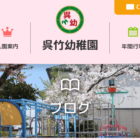
C
呉竹幼稚園
入園案内
年間行
ブログ