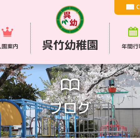
C
呉竹幼稚園
入園案内
年間行
ブログ