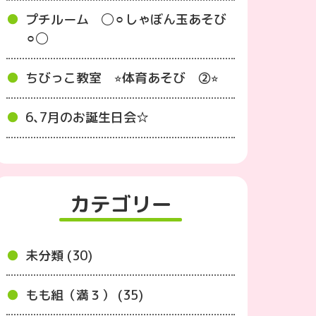
プチルーム ◯⚪︎しゃぼん玉あそび
⚪︎◯
ちびっこ教室 ⭐︎体育あそび ②⭐︎
6､7月のお誕生日会☆
カテゴリー
未分類 (30)
もも組（満３） (35)