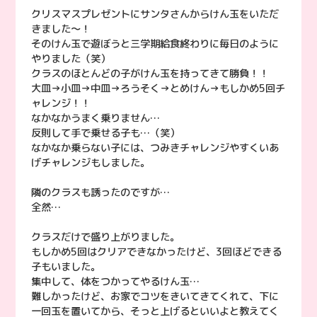
クリスマスプレゼントにサンタさんからけん玉をいただ
きました〜！
そのけん玉で遊ぼうと三学期給食終わりに毎日のように
やりました（笑）
クラスのほとんどの子がけん玉を持ってきて勝負！！
大皿→小皿→中皿→ろうそく→とめけん→もしかめ5回チ
ャレンジ！！
なかなかうまく乗りません…
反則して手で乗せる子も…（笑）
なかなか乗らない子には、つみきチャレンジやすくいあ
げチャレンジもしました。
隣のクラスも誘ったのですが…
全然…
クラスだけで盛り上がりました。
もしかめ5回はクリアできなかったけど、3回ほどできる
子もいました。
集中して、体をつかってやるけん玉…
難しかったけど、お家でコツをきいてきてくれて、下に
一回玉を置いてから、そっと上げるといいよと教えてく