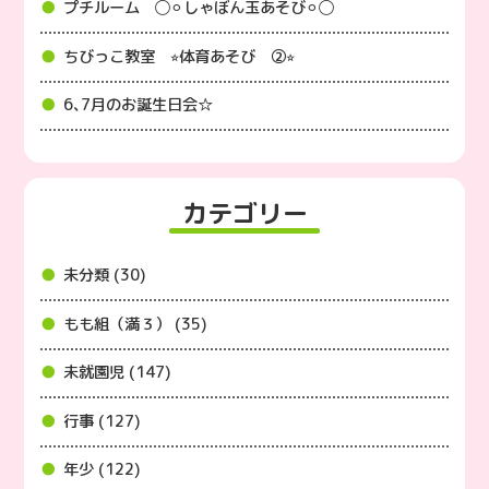
プチルーム ◯⚪︎しゃぼん玉あそび⚪︎◯
ちびっこ教室 ⭐︎体育あそび ②⭐︎
6､7月のお誕生日会☆
カテゴリー
未分類 (30)
もも組（満３） (35)
未就園児 (147)
行事 (127)
年少 (122)