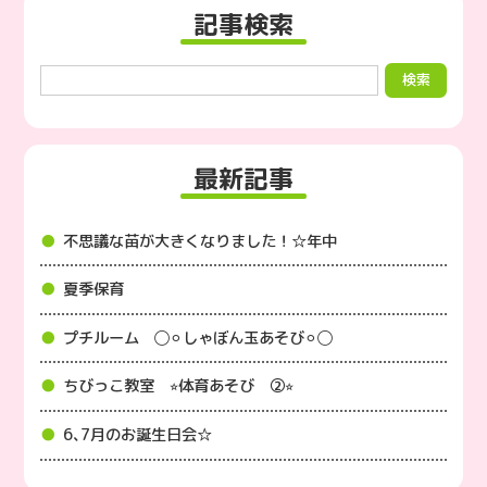
記事検索
最新記事
不思議な苗が大きくなりました！☆年中
夏季保育
プチルーム ◯⚪︎しゃぼん玉あそび⚪︎◯
ちびっこ教室 ⭐︎体育あそび ②⭐︎
6､7月のお誕生日会☆