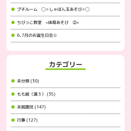
プチルーム ◯⚪︎しゃぼん玉あそび⚪︎◯
ちびっこ教室 ⭐︎体育あそび ②⭐︎
6､7月のお誕生日会☆
カテゴリー
未分類 (30)
もも組（満３） (35)
未就園児 (147)
行事 (127)