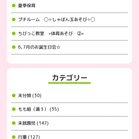
夏季保育
プチルーム ◯⚪︎しゃぼん玉あそび⚪︎◯
ちびっこ教室 ⭐︎体育あそび ②⭐︎
6､7月のお誕生日会☆
カテゴリー
未分類 (30)
もも組（満３） (35)
未就園児 (147)
行事 (127)