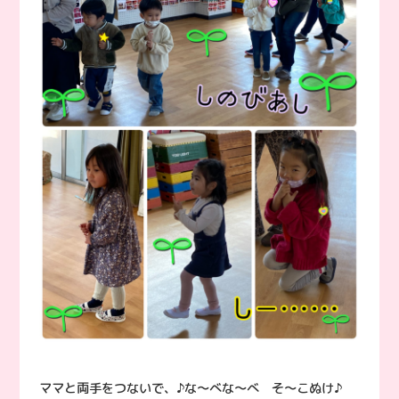
ママと両手をつないで、♪な〜べな〜べ そ〜こぬけ♪