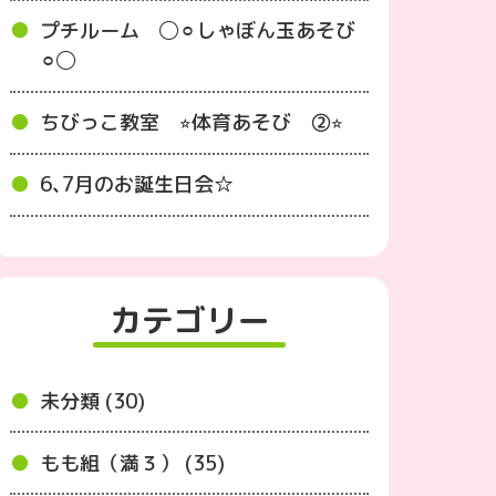
プチルーム ◯⚪︎しゃぼん玉あそび
⚪︎◯
ちびっこ教室 ⭐︎体育あそび ②⭐︎
6､7月のお誕生日会☆
カテゴリー
未分類 (30)
もも組（満３） (35)