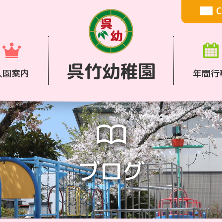
C
呉竹幼稚園
入園案内
年間行
ブログ