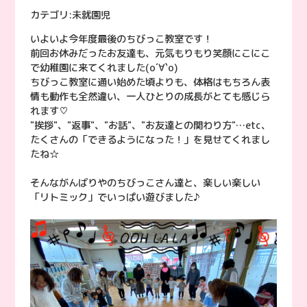
カテゴリ:
未就園児
いよいよ今年度最後のちびっこ教室です！
前回お休みだったお友達も、元気もりもり笑顔にこにこ
で幼稚園に来てくれました(о´∀`о)
ちびっこ教室に通い始めた頃よりも、体格はもちろん表
情も動作も全然違い、一人ひとりの成長がとても感じら
れます♡
"挨拶"、"返事"、"お話"、"お友達との関わり方"…etc、
たくさんの「できるようになった！」を見せてくれまし
たね☆
そんながんばりやのちびっこさん達と、楽しい楽しい
「リトミック」でいっぱい遊びました♪