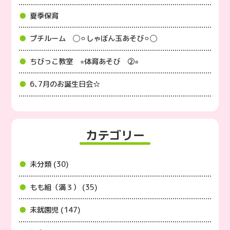
夏季保育
プチルーム ◯⚪︎しゃぼん玉あそび⚪︎◯
ちびっこ教室 ⭐︎体育あそび ②⭐︎
6､7月のお誕生日会☆
カテゴリー
未分類 (30)
もも組（満３） (35)
未就園児 (147)