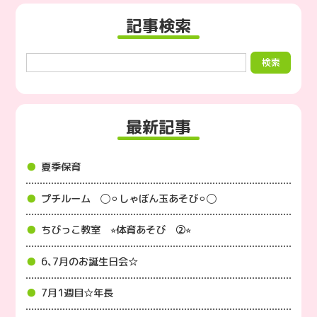
記事検索
最新記事
夏季保育
プチルーム ◯⚪︎しゃぼん玉あそび⚪︎◯
ちびっこ教室 ⭐︎体育あそび ②⭐︎
6､7月のお誕生日会☆
7月1週目☆年長