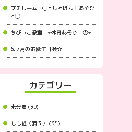
プチルーム ◯⚪︎しゃぼん玉あそび
⚪︎◯
ちびっこ教室 ⭐︎体育あそび ②⭐︎
6､7月のお誕生日会☆
カテゴリー
未分類 (30)
もも組（満３） (35)