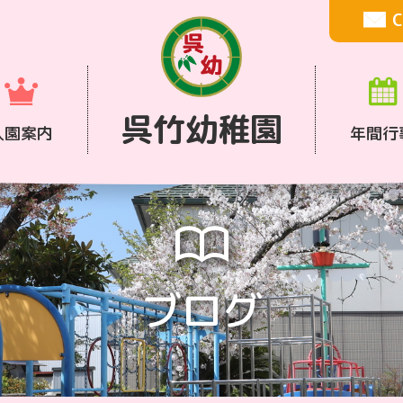
C
呉竹幼稚園
入園案内
年間行
ブログ