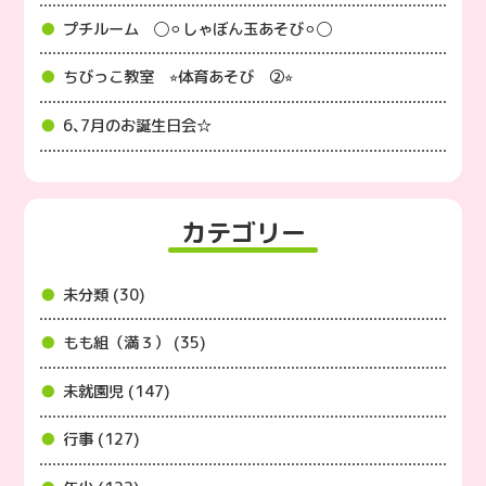
プチルーム ◯⚪︎しゃぼん玉あそび⚪︎◯
ちびっこ教室 ⭐︎体育あそび ②⭐︎
6､7月のお誕生日会☆
カテゴリー
未分類 (30)
もも組（満３） (35)
未就園児 (147)
行事 (127)