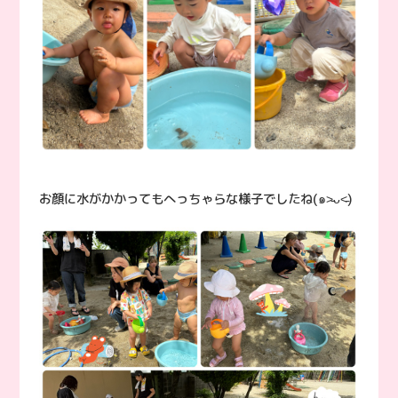
お顔に水がかかってもへっちゃらな様子でしたね(๑˃̵ᴗ˂̵)