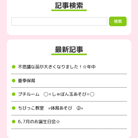
記事検索
最新記事
不思議な苗が大きくなりました！☆年中
夏季保育
プチルーム ◯⚪︎しゃぼん玉あそび⚪︎◯
ちびっこ教室 ⭐︎体育あそび ②⭐︎
6､7月のお誕生日会☆