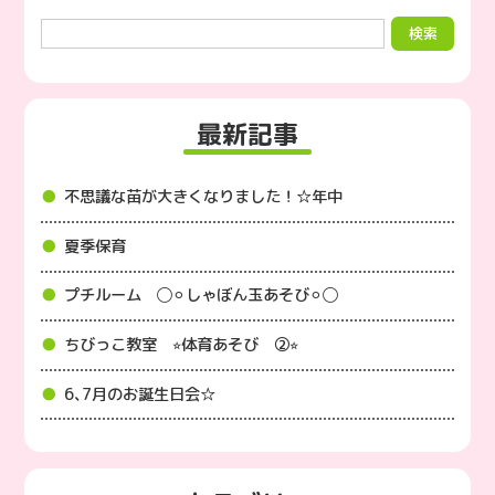
最新記事
不思議な苗が大きくなりました！☆年中
夏季保育
プチルーム ◯⚪︎しゃぼん玉あそび⚪︎◯
ちびっこ教室 ⭐︎体育あそび ②⭐︎
6､7月のお誕生日会☆