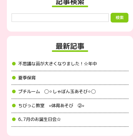
記事検索
最新記事
不思議な苗が大きくなりました！☆年中
夏季保育
プチルーム ◯⚪︎しゃぼん玉あそび⚪︎◯
ちびっこ教室 ⭐︎体育あそび ②⭐︎
6､7月のお誕生日会☆