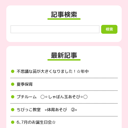
記事検索
最新記事
不思議な苗が大きくなりました！☆年中
夏季保育
プチルーム ◯⚪︎しゃぼん玉あそび⚪︎◯
ちびっこ教室 ⭐︎体育あそび ②⭐︎
6､7月のお誕生日会☆