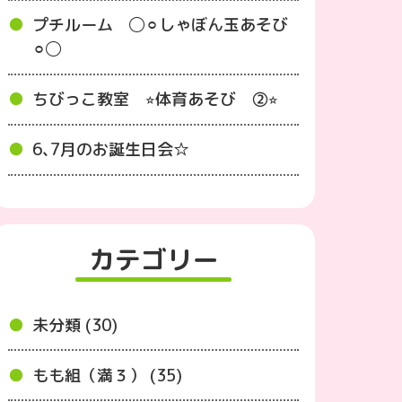
プチルーム ◯⚪︎しゃぼん玉あそび
⚪︎◯
ちびっこ教室 ⭐︎体育あそび ②⭐︎
6､7月のお誕生日会☆
カテゴリー
未分類 (30)
もも組（満３） (35)