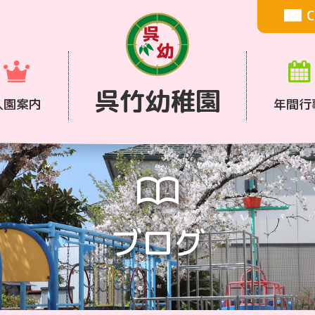
C
呉竹幼稚園
入園案内
年間行
ブログ