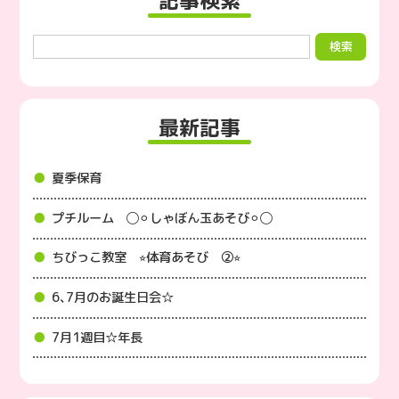
記事検索
最新記事
夏季保育
プチルーム ◯⚪︎しゃぼん玉あそび⚪︎◯
ちびっこ教室 ⭐︎体育あそび ②⭐︎
6､7月のお誕生日会☆
7月1週目☆年長