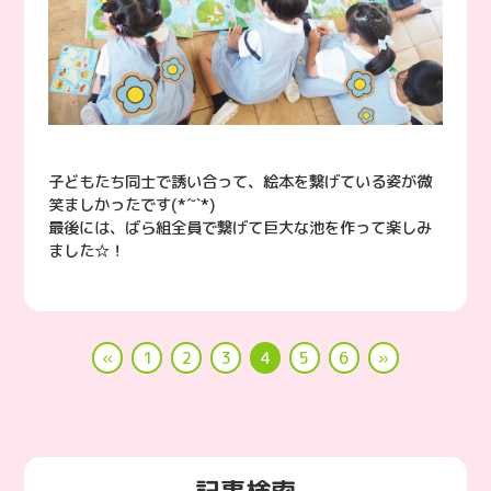
子どもたち同士で誘い合って、絵本を繋げている姿が微
笑ましかったです(*ˊ˘ˋ*)
最後には、ばら組全員で繋げて巨大な池を作って楽しみ
ました☆！
«
1
2
3
4
5
6
»